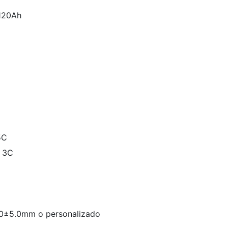
 120Ah
5C
: 3C
0±5.0mm o personalizado