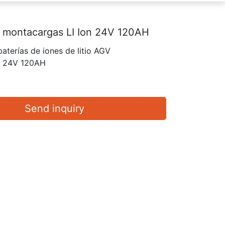
a montacargas LI Ion 24V 120AH
aterías de iones de litio AGV
s 24V 120AH
Send inquiry