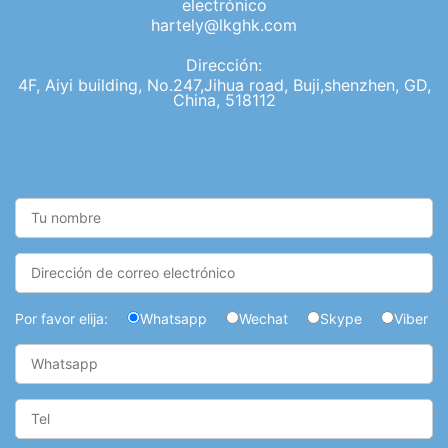
electrónico
hartely@lkghk.com
Dirección:
4F, Aiyi building, No.247,Jihua road, Buji,shenzhen, GD,
China, 518112
Por favor elija:
Whatsapp
Wechat
Skype
Viber