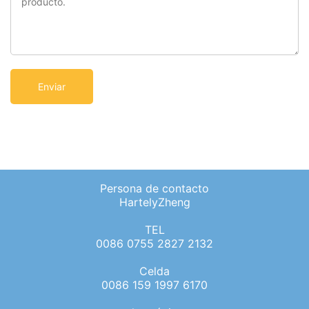
Persona de contacto
HartelyZheng
TEL
0086 0755 2827 2132
Celda
0086 159 1997 6170